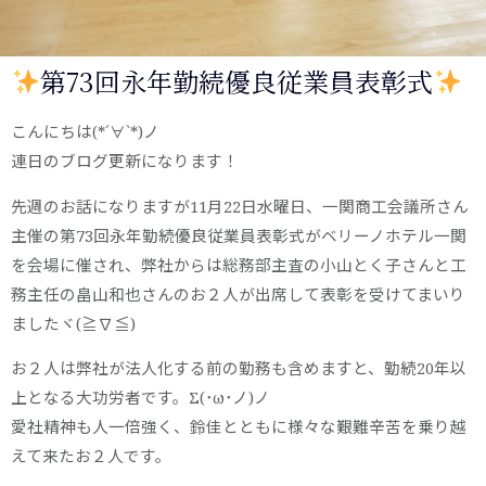
第73回永年勤続優良従業員表彰式
こんにちは(*´∀`*)ノ
連日のブログ更新になります！
先週のお話になりますが11月22日水曜日、一関商工会議所さん
主催の第73回永年勤続優良従業員表彰式がベリーノホテル一関
を会場に催され、弊社からは総務部主査の小山とく子さんと工
務主任の畠山和也さんのお２人が出席して表彰を受けてまいり
ましたヾ(≧∇≦)
お２人は弊社が法人化する前の勤務も含めますと、勤続20年以
上となる大功労者です。Σ(･ω･ノ)ノ
愛社精神も人一倍強く、鈴佳とともに様々な艱難辛苦を乗り越
えて来たお２人です。