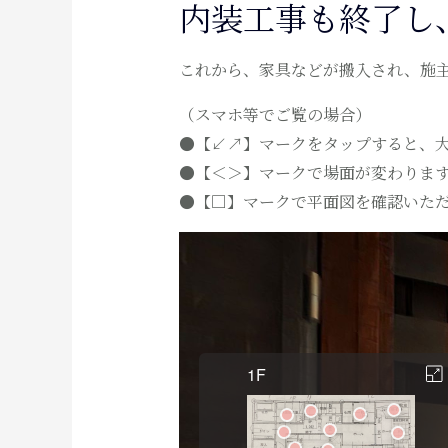
内装工事も終了し
これから、家具などが搬入され、施
（スマホ等でご覧の場合）
●【↙↗】マークをタップすると、
●【＜＞】マークで場面が変わりま
●【□】マークで平面図を確認いた