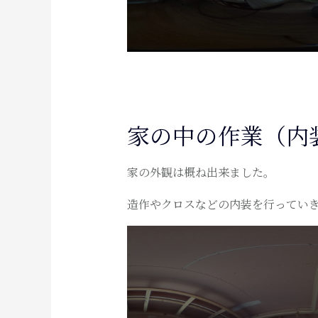
家の中の作業（内
家の外観は概ね出来ました。
造作やクロスなどの内装を行ってい