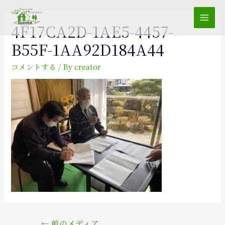
Mai
4F17CA2D-1AE5-4457-
B55F-1AA92D184A44
Men
コメントする
/ By
creator
投
←
前のメディア