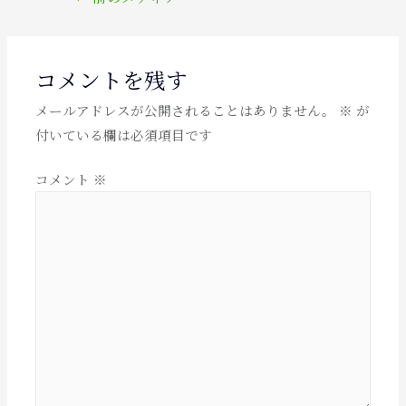
稿
ナ
ビ
コメントを残す
ゲ
メールアドレスが公開されることはありません。
※
が
ー
付いている欄は必須項目です
シ
ョ
コメント
※
ン