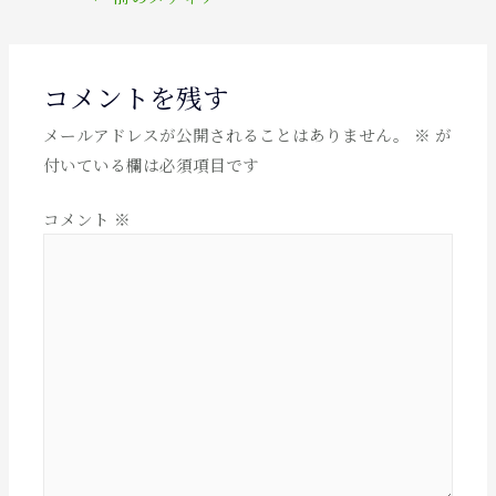
稿
ナ
ビ
コメントを残す
ゲ
メールアドレスが公開されることはありません。
※
が
ー
付いている欄は必須項目です
シ
ョ
コメント
※
ン