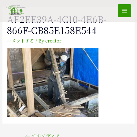
Mai
AF2EE39A-4C10-4E6B-
866F-CB85E158E544
Men
コメントする
/ By
creator
投
←
前のメディア