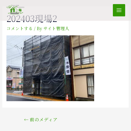
Mai
202403現場2
Men
コメントする
/ By
サイト管理人
投
←
前のメディア
稿