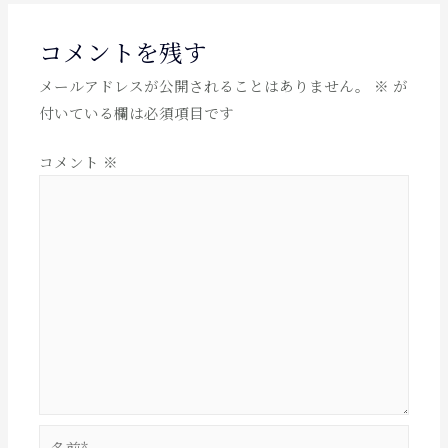
ナ
ビ
コメントを残す
ゲ
メールアドレスが公開されることはありません。
※
が
ー
付いている欄は必須項目です
シ
ョ
コメント
※
ン
名