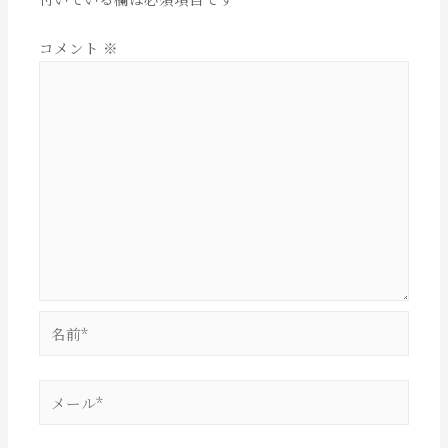
コメント
※
名
前
*
メ
ー
ル